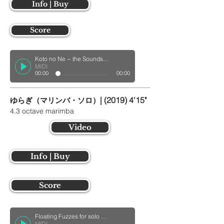
Info | Buy
Score
Koto no Ne ~ the Sounds of Ancient City ~ for solo marimba
MIDI
00:00
00:00
| (2019) 4'15"
ゆらぎ（マリンバ・ソロ）
4.3 octave marimba
Video
Info | Buy
Score
Floating Fuzzes for solo marimba
MIDI